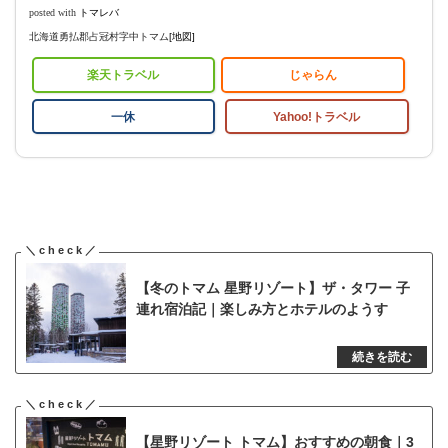
posted with
トマレバ
北海道勇払郡占冠村字中トマム
[地図]
楽天トラベル
じゃらん
一休
Yahoo!トラベル
【冬のトマム 星野リゾート】ザ・タワー 子
連れ宿泊記｜楽しみ方とホテルのようす
【星野リゾート トマム】おすすめの朝食｜3