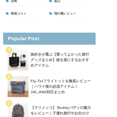
宮崎
釜山
韓国コスメ
飛行機レビュー
Popular Post
1
旅好きが選ぶ【買ってよかった旅行
グッズまとめ】旅を楽にするおすす
めアイテム
2
Fly-Totフライトットを徹底レビュー
｜ハワイ便の必須アイテム！
JAL,ANA対応まとめ
3
【マリメッコ】 Buddyバディの魅力
をレビュー｜子連れ旅行やお出かけ