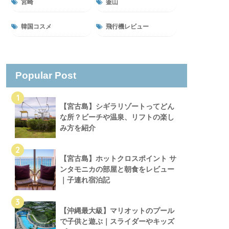
宮崎
釜山
韓国コスメ
飛行機レビュー
Popular Post
1
【宮古島】シギラリゾートってどん
な所？ビーチや温泉、リフトの楽し
み方を紹介
2
【宮古島】ホットクロスポイント サ
ンタモニカの部屋と朝食をレビュー
｜子連れ宿泊記
3
【沖縄最大級】マリオットのプール
で子供と遊ぶ｜スライダーやキッズ